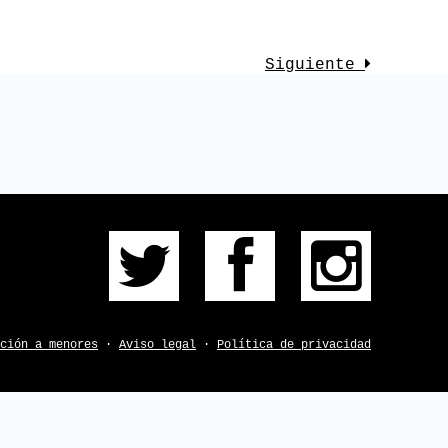
ÓXIMOS
Siguiente
A
¿DUDAS?
ción a menores
·
Aviso legal
·
Política de privacidad