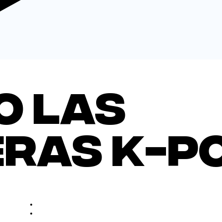
o Las
ras K-P
LA SALA