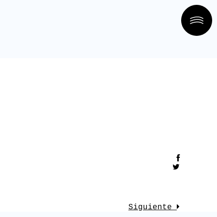
Siguiente