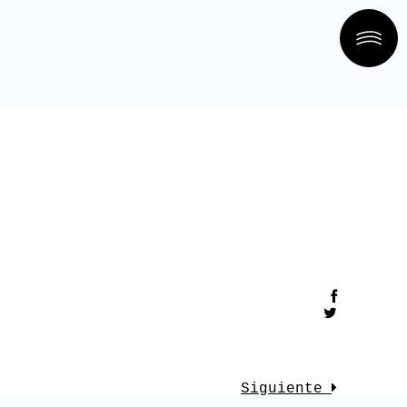
Siguiente